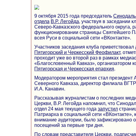
9 октября 2015 года председатель
Синодаль
отдела
В.Р. Легойда
, участвуя в заседании 
Северо-Кавказского федерального округа, 
функционировании страницы Святейшего 
всея Руси в социальной сети «ВКонтакте».
Участников заседания клуба приветствовал
Пятигорский и Черкесский Феофилакт
, отме
проходит уже во второй раз в рамках меди
«Благословенный Кавказ», организатором к
Пятигорская и Черкесская епархия
.
Модератором мероприятия стал президент
Северного Кавказа, директор филиала ВГТ
И.А. Канавин.
Рассказывая журналистам о последних мед
Церкви, В.Р. Легойда напомнил, что Сино
отдел 24 мая текущего года
запустил
страни
Патриарха в социальной сети «ВКонтакте», 
внимание аудитории, было зафиксировано о
посещений за первые три дня.
По словам представителя Церкви, подписч