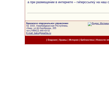
а при размещении в интернете – гиперссылку на наш 
Бакинское епархиальное управление
AZ 1010, Азербайджанская Республика,
г.Баку, ул.Ш.Азизбекова, 205
тел.(+99412) 440-43-52
E-mail: baku@eparhia.ru
|
Епархия
|
Храмы
|
История
|
Библиотека
|
Новости е