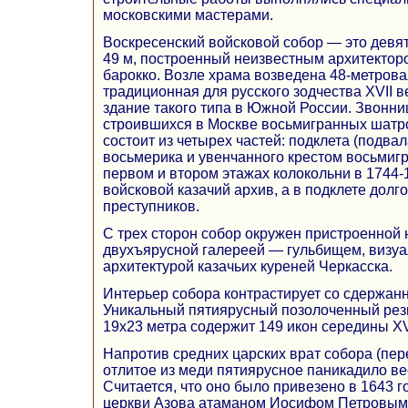
московскими мастерами.
Воскресенский войсковой собор — это девя
49 м, построенный неизвестным архитекторо
барокко. Возле храма возведена 48-метрова
традиционная для русского зодчества XVII в
здание такого типа в Южной России. Звонни
строившихся в Москве восьмигранных шатр
состоит из четырех частей: подклета (подвал
восьмерика и увенчанного крестом восьмиг
первом и втором этажах колокольни в 1744-
войсковой казачий архив, а в подклете дол
преступников.
С трех сторон собор окружен пристроенной 
двухъярусной галереей — гульбищем, визуа
архитектурой казачьих куреней Черкасска.
Интерьер собора контрастирует со сдержа
Уникальный пятиярусный позолоченный рез
19x23 метра содержит 149 икон середины XVI
Напротив средних царских врат собора (пер
отлитое из меди пятиярусное паникадило вес
Считается, что оно было привезено в 1643 г
церкви Азова атаманом Иосифом Петровым