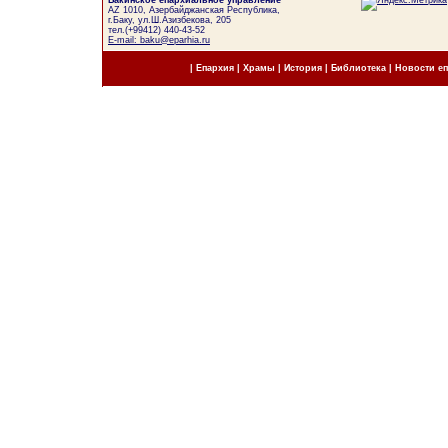
Бакинское епархиальное управление
AZ 1010, Азербайджанская Республика,
г.Баку, ул.Ш.Азизбекова, 205
тел.(+99412) 440-43-52
E-mail: baku@eparhia.ru
|
Епархия
|
Храмы
|
История
|
Библиотека
|
Новости е