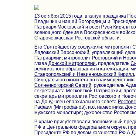
13 октября 2015 года, в канун праздника П
Владычицы нашей Богородицы и Присноде
Патриарх Московский и всея Руси Кирилл с
всенощного бдения в Воскресенском войск
Старочеркасская Ростовской области.
Его Святейшеству сослужили:
митрополит
С
Ладожский Варсонофий, управляющий дела
Патриархии;
митрополит Ростовский и Ново
глава
Донской митрополии
, председатель
Си
религиозного образования и катехизации
;
ми
Ставропольский и Невинномысский Кирилл
Синодального комитета по взаимодействию 
Солнечногорский Сергий
, руководитель Ад
секретариата Московской Патриархии; прот
секретарь митрополита Ростовского и Новоче
на-Дону, член епархиального совета
Ростовс
Рафаил (Митрофанов), и.о. наместника Донс
мужского монастыря; духовенство Ростовск
В храме присутствовали полномочный пред
РФ в Центральном федеральном округе, пре
Президенте РФ по делам казачества РФ А.Д