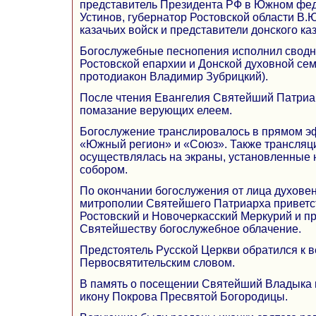
представитель Президента РФ в Южном фед
Устинов, губернатор Ростовской области В.
казачьих войск и представители донского ка
Богослужебные песнопения исполнил сводн
Ростовской епархии и Донской духовной се
протодиакон Владимир Зубрицкий).
После чтения Евангелия Святейший Патриа
помазание верующих елеем.
Богослужение транслировалось в прямом э
«Южный регион» и «Союз». Также трансляц
осуществлялась на экраны, установленные 
собором.
По окончании богослужения от лица духове
митрополии Святейшего Патриарха приветс
Ростовский и Новочеркасский Меркурий и п
Святейшеству богослужебное облачение.
Предстоятель Русской Церкви обратился к 
Первосвятительским словом.
В память о посещении Святейший Владыка 
икону Покрова Пресвятой Богородицы.