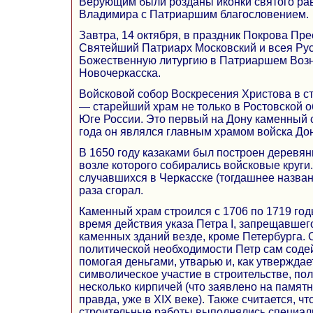
Верующим были розданы иконки святого ра
Владимира с Патриаршим благословением.
Завтра, 14 октября, в праздник Покрова Пр
Святейший Патриарх Московский и всея Ру
Божественную литургию в Патриаршем Возн
Новочеркасска.
Войсковой собор Воскресения Христова в с
— старейший храм не только в Ростовской об
Юге России. Это первый на Дону каменный с
года он являлся главным храмом войска Дон
В 1650 году казаками был построен деревя
возле которого собирались войсковые круги.
случавшихся в Черкасске (тогдашнее назван
раза сгорал.
Каменный храм строился с 1706 по 1719 год
время действия указа Петра I, запрещавшег
каменных зданий везде, кроме Петербурга. 
политической необходимости Петр сам содей
помогая деньгами, утварью и, как утверждае
символическое участие в строительстве, по
несколько кирпичей (что заявлено на памятн
правда, уже в XIX веке). Также считается, ч
строительные работы выполнялись специа