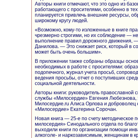
Авторы книги отмечают, что это одно из баз
работающего с просителями, особенно в тех 
планируется привлечь внешние ресурсы, об
широкому кругу людей.
«Возможно, кому-то изложенные в книге пр
чрезмерно строгими, но их соблюдение — не
выполнение правил дорожного движения, 
Данилова. — Это снижает риск, который в с
может быть очень большим».
В приложении также собраны образцы осно
необходимых в работе с просителями: обра
подопечного, журнал учета просьб, сопровод
ведения просьбы, отчет о поступивших средс
социальной деятельности.
Авторы книги: руководитель православной 
службы «Милосердие» Евгения Любезнова, 
Милосердие.ru Алиса Орлова и доброволец
«Милосердие» Екатерина Сорочан.
Новая книга — 25-е по счету методическое 
милосердия» Синодального отдела по благо
выходили книги по организации помощи ин
алкоголе- и наркозависимым, женщинам в к