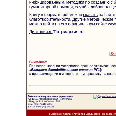
инфицированным, методики по созданию с б
гуманитарной помощи, службы добровольцев
Книгу в формате pdf можно
скачать
на сайте
благотворительности. Другие методические 
можно найти на его официальном сайте
www
Диакония.ru
/
Патриархия.ru
Внимание!
При использовании материалов просьба указывать сс
«Бакинско-Азербайджанская епархия РПЦ»
,
а при размещении в интернете – гиперссылку на наш 
Бакинское епархиальное управление
AZ 1010, Азербайджанская Республика,
г.Баку, ул.Ш.Азизбекова, 205
тел.(+99412) 440-43-52
E-mail: baku@eparhia.ru
|
Епархия
|
Храмы
|
История
|
Библиотека
|
Новости е