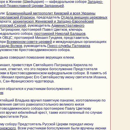
оре в Женеве (Швейцария) — кафедральном соборе
Западно-
ской Православной Церкви Заграницей
.
или:
Блаженнейший митрополит Киевский и всея Украины
околамский Иларион
, председатель
Отдела внешних церковных
архата;
архиепископ Женевский и Западно-Европейский
горский Сергий
, руководитель
Административного
Патриархии; протоиерей Павел Цветков, ключарь
федрального собора;
протоиерей Николай Балашов
,
я ОВЦС; протоиерей Михаил Гундяев, представитель
 при
Всемирном совете церквей
и международных организациях
сандр Волков
, руководитель
Пресс-службы Патриарха
духовенство Крестовоздвиженского собора.
дыка совершил помазание верующих елеем.
ихаил, приветствуя Святейшего Патриарха Кирилла по
ния, отметил, что это первое богослужение Предстоятеля
кви в Крестовоздвиженском кафедральном соборе. В память об
 Михаил преподнес Его Святейшеству икону святителя Иоанна,
, Сан-Францисского чудотворца.
лл обратился к участникам богослужения с
ом
.
ятейший Владыка вручил памятную панагию, изготовленную по
вления святого равноапостольного великого князя
товоздвиженского собора протоиерею Павлу Цветкову
лл вручил юбилейный крест, также изготовленный по случаю
крестителя Руси.
му собору Предстоятель Русской Церкви передал икону
онежского
. Всем участникам богослужения были вручены иконки