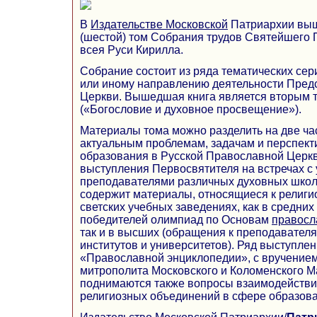
В
Издательстве
Московской
Патриархии выш
(шестой) том Собрания трудов Святейшего 
всея Руси Кирилла.
Собрание состоит из ряда тематических се
или иному направлению деятельности Пред
Церкви. Вышедшая книга является вторым то
(«Богословие и духовное просвещение»).
Материалы тома можно разделить на две ча
актуальным проблемам, задачам и перспект
образования в Русской Православной Церкв
выступления Первосвятителя на встречах с
преподавателями различных духовных школ.
содержит материалы, относящиеся к религ
светских учебных заведениях, как в средних
победителей олимпиад по Основам
правосл
так и в высших (обращения к преподавателя
институтов и университетов). Ряд выступле
«Православной энциклопедии», с вручение
митрополита Московского и Коломенского Ма
поднимаются также вопросы взаимодействия
религиозных объединений в сфере образова