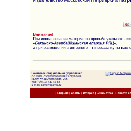
Издательство Московской Патриархии
/
Патр
Внимание!
При использовании материалов просьба указывать сс
«Бакинско-Азербайджанская епархия РПЦ»
,
а при размещении в интернете – гиперссылку на наш 
Бакинское епархиальное управление
AZ 1010, Азербайджанская Республика,
г.Баку, ул.Ш.Азизбекова, 205
тел.(+99412) 440-43-52
E-mail: baku@eparhia.ru
|
Епархия
|
Храмы
|
История
|
Библиотека
|
Новости е