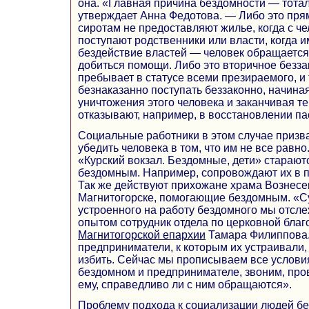
она. «Главная причина бездомности — тота
утверждает Анна Федотова. — Либо это прям
сиротам не предоставляют жилье, когда с ч
поступают родственники или власти, когда 
бездействие властей — человек обращается
добиться помощи. Либо это вторичное беззак
пребывает в статусе всеми презираемого, и
безнаказанно поступать беззаконно, начина
уничтожения этого человека и заканчивая те
отказывают, например, в восстановлении па
Социальные работники в этом случае призва
убедить человека в том, что им не все равн
«Курский вокзал. Бездомные, дети» старают
бездомным. Например, сопровождают их в п
Так же действуют прихожане храма Вознесе
Магнитогорске, помогающие бездомным. «С
устроенного на работу бездомного мы отсл
опытом сотрудник отдела по церковной благ
Магнитогорской епархии
Тамара Филиппова.
предприниматели, к которым их устраивали, 
избить. Сейчас мы прописываем все услови
бездомном и предпринимателе, звоним, про
ему, справедливо ли с ним обращаются».
Проблему подхода к социализации людей бе