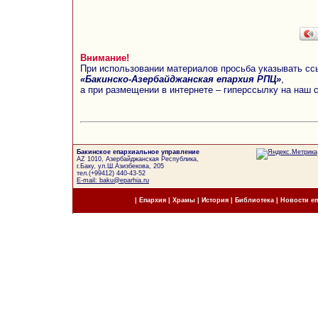
Внимание!
При использовании материалов просьба указывать сс
«Бакинско-Азербайджанская епархия РПЦ»
,
а при размещении в интернете – гиперссылку на наш 
Бакинское епархиальное управление
AZ 1010, Азербайджанская Республика,
г.Баку, ул.Ш.Азизбекова, 205
тел.(+99412) 440-43-52
E-mail: baku@eparhia.ru
|
Епархия
|
Храмы
|
История
|
Библиотека
|
Новости е