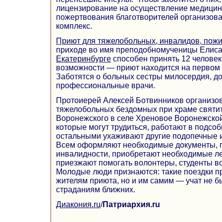
лицензирование на осуществление медицинс
пожертвования благотворителей организов
комплекс.
Приют для тяжелобольных, инвалидов, пож
приходе во имя преподобномученицы Елис
Екатеринбурге
способен принять 12 человек
возможности — приют находится на первом 
Заботятся о больных сестры милосердия, д
профессиональные врачи.
Протоиерей Алексей Ботвинников организо
тяжелобольных бездомных при храме святи
Воронежского в селе Хреновое Воронежской
которые могут трудиться, работают в подсоб
остальными ухаживают другие подопечные 
Всем оформляют необходимые документы, п
инвалидности, приобретают необходимые ле
приезжают помогать волонтеры, студенты в
Молодые люди признаются: такие поездки пр
жителям приюта, но и им самим — учат не 
страданиям ближних.
Диакония.ru
/
Патриархия.ru