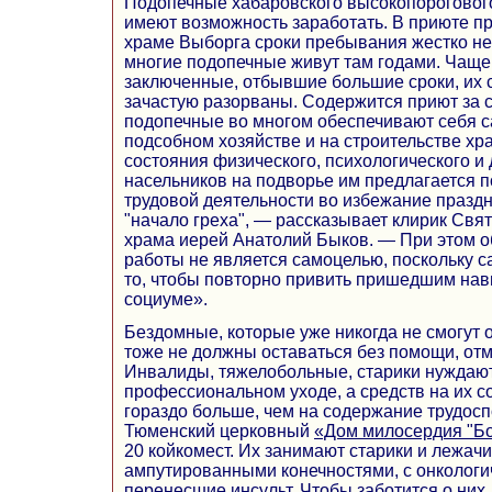
Подопечные хабаровского высокопороговог
имеют возможность заработать. В приюте п
храме Выборга сроки пребывания жестко н
многие подопечные живут там годами. Чаще
заключенные, отбывшие большие сроки, их 
зачастую разорваны. Содержится приют за с
подопечные во многом обеспечивают себя с
подсобном хозяйстве и на строительстве хр
состояния физического, психологического и
насельников на подворье им предлагается п
трудовой деятельности во избежание праздн
"начало греха", — рассказывает клирик Свя
храма иерей Анатолий Быков. — При этом 
работы не является самоцелью, поскольку 
то, чтобы повторно привить пришедшим навы
социуме».
Бездомные, которые уже никогда не смогут 
тоже не должны оставаться без помощи, отм
Инвалиды, тяжелобольные, старики нуждают
профессиональном уходе, а средств на их с
гораздо больше, чем на содержание трудос
Тюменский церковный
«Дом милосердия "Бо
20 койкомест. Их занимают старики и лежач
ампутированными конечностями, с онкологи
перенесшие инсульт. Чтобы заботится о них