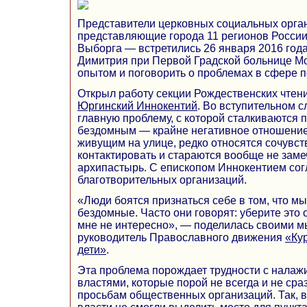
Представители церковных социальных орга
представляющие города 11 регионов России
Выборга — встретились 26 января 2016 год
Димитрия при Первой Градской больнице Мо
опытом и поговорить о проблемах в сфере
Открыл работу секции Рождественских чтен
Юргинский Иннокентий
. Во вступительном с
главную проблему, с которой сталкиваются
бездомным — крайне негативное отношение
живущим на улице, редко относятся сочувств
контактировать и стараются вообще не заме
архипастырь. С епископом Иннокентием сог
благотворительных организаций.
«Люди боятся признаться себе в том, что м
бездомные. Часто они говорят: уберите это о
мне не интересно», — поделилась своими 
руководитель Православного движения
«Ку
дети»
.
Эта проблема порождает трудности с налаж
властями, которые порой не всегда и не сра
просьбам общественных организаций. Так, 