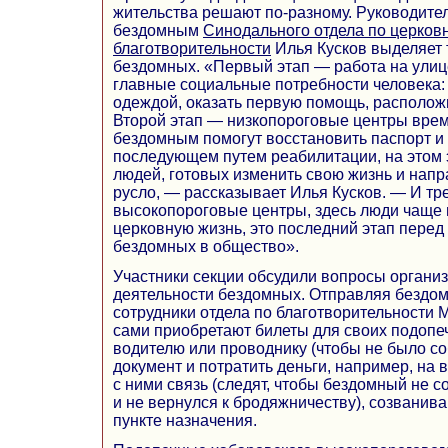
жительства решают по-разному. Руководит
бездомным
Синодального отдела по церков
благотворительности
Илья Кусков выделяет 
бездомных. «Первый этап — работа на улиц
главные социальные потребности человека: 
одеждой, оказать первую помощь, расположи
Второй этап — низкопороговые центры врем
бездомным помогут восстановить паспорт и
последующем путем реабилитации, на этом 
людей, готовых изменить свою жизнь и напр
русло, — рассказывает Илья Кусков. — И тр
высокопороговые центры, здесь люди чаще 
церковную жизнь, это последний этап пере
бездомных в общество».
Участники секции обсудили вопросы органи
деятельности бездомных. Отправляя бездом
сотрудники отдела по благотворительности 
сами приобретают билеты для своих подопе
водителю или проводнику (чтобы не было со
документ и потратить деньги, например, на
с ними связь (следят, чтобы бездомный не с
и не вернулся к бродяжничеству), созванив
пункте назначения.