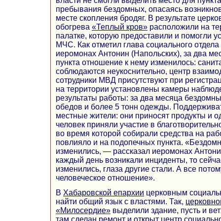
власти не смогли выделить место для пункт
пребывания бездомных, опасаясь возникно
месте скопления бродяг. В результате церко
обогрева
«Теплый кров»
расположили на те
палатке, которую предоставили и помогли у
МЧС. Как отметил глава социального отдела
иеромонах Антонин (Напольских), за два ме
пункта отношение к нему изменилось: сани
соблюдаются неукоснительно, центр взаимо
сотрудники МВД присутствуют при регистра
на территории установлены камеры наблюд
результаты работы: за два месяца бездомны
обедов и более 5 тонн одежды. Поддержива
местные жители: они приносят продукты и о
человек приняли участие в благотворительно
во время которой собирали средства на рабо
повлияло и на подопечных пункта. «Бездомн
изменились, — рассказал иеромонах Антони
каждый день возникали инциденты, то сейча
изменились, глаза другие стали. А все потом
человеческое отношение».
В
Хабаровской епархии
церковным социаль
найти общий язык с властями. Так,
церковно
«Милосердие»
выделили здание, пусть и вет
там сделан ремонт и открыт центр социаль