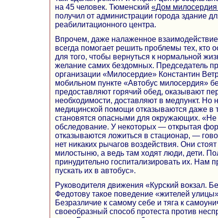
на 45 человек. Тюменский
«Дом милосердия 
получил от администрации города здание дл
реабилитационного центра.
Впрочем, даже налаженное взаимодействие
всегда помогает решить проблемы тех, кто о
для того, чтобы вернуться к нормальной жиз
желание самих бездомных. Председатель п
организации «Милосердие» Константин Ветре
мобильном пункте «Автобус милосердия» 
предоставляют горячий обед, оказывают пе
необходимости, доставляют в медпункт. Но 
медицинской помощи отказываются даже в то
становятся опасными для окружающих. «Не 
обследование. У некоторых — открытая фор
отказываются ложиться в стационар, — говор
нет никаких рычагов воздействия. Они стоят
милостыню, а ведь там ходят люди, дети. П
принудительно госпитализировать их. Нам 
пускать их в автобус».
Руководителя движения «Курский вокзал. Б
Федотову такое поведение «жителей улицы» 
Безразличие к самому себе и тяга к самоу
своеобразный способ протеста против несп