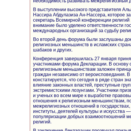
необходимость развивать межрелигиозный д
В выступлении высокого представителя Аль
Нассира Абдулазиза Ан-Нассера, которое з
секретарь Всемирной конференции религий 
внимание было уделено ответственности гос
международных организаций за судьбу рели
Во второй день форума были заслушаны до
религиозных меньшинств в исламских страна
шабаков и других.
Конференция завершилась 27 января прин
участниками форума Декларации. В основу 
религиозным меньшинствам заложен принци
граждан независимо от вероисповедания. В
констатируется, что сегодня в ряде стран з
влияние законных властей, преступные гру
экстремистскими лозунгами. Участники при
и ученых во всем мире к выработке правов
отношения к религиозным меньшинствам, п
межрелигиозных отношений в государствах
институты, деятелей культуры и искусства —
популяризации добрых взаимоотношений м
религий.
В заключение Декларации прозвучал призыв