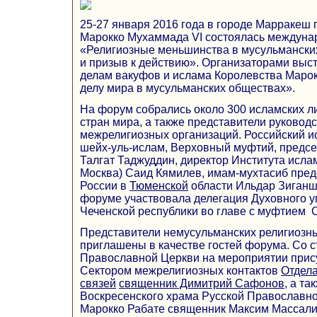
25-27 января 2016 года в городе Марракеш 
Марокко Мухаммада VI состоялась междун
«Религиозные меньшинства в мусульманских
и призыв к действию». Организаторами выс
делам вакуфов и ислама Королевства Маро
делу мира в мусульманских обществах».
На форум собрались около 300 исламских ли
стран мира, а также представители руково
межрелигиозных организаций. Российский и
шейх-уль-ислам, Верховный муфтий, предс
Талгат Таджуддин, директор Института ислам
Москва) Саид Кямилев, имам-мухтасиб пре
России в
Тюменской
области Ильдар Зиганши
форуме участвовала делегация Духовного 
Чеченской республики во главе с муфтием
Представители немусульманских религиозн
приглашены в качестве гостей форума. Со 
Православной Церкви на мероприятии прис
Сектором межрелигиозных контактов
Отдел
связей
священник Димитрий Сафонов
, а та
Воскресенского храма Русской Православно
Марокко Рабате священник Максим Массали