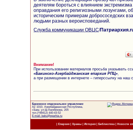
деятелям бороться с влиянием экстремизма
оправдания его религиозными лозунгами, о
историческим примерам добрососедских в
людьми разных вероисповеданий.
Служба коммуникации ОВЦС
/
Патриархия.r
Внимание!
При использовании материалов просьба указывать сс
«Бакинско-Азербайджанская епархия РПЦ»
,
а при размещении в интернете – гиперссылку на наш 
Бакинское епархиальное управление
AZ 1010, Азербайджанская Республика,
г.Баку, ул.Ш.Азизбекова, 205
тел.(+99412) 440-43-52
E-mail: baku@eparhia.ru
|
Епархия
|
Храмы
|
История
|
Библиотека
|
Новости е