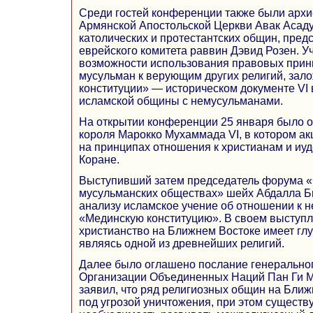
Среди гостей конференции также были архи
Армянской Апостольской Церкви Авак Асаду
католических и протестантских общин, пред
еврейского комитета раввин Дэвид Розен. У
возможности использования правовых при
мусульман к верующим других религий, зал
конституции» — историческом документе VI
исламской общины с немусульманами.
На открытии конференции 25 января было 
короля Марокко Мухаммада VI, в котором а
на принципах отношения к христианам и иу
Коране.
Выступивший затем председатель форума «
мусульманских обществах» шейх Абдалла Б
анализу исламское учение об отношении к 
«Мединскую конституцию». В своем выступл
христианство на Ближнем Востоке имеет гл
являясь одной из древнейших религий.
Далее было оглашено послание генеральног
Организации Объединенных Наций Пан Ги Му
заявил, что ряд религиозных общин на Бли
под угрозой уничтожения, при этом существ