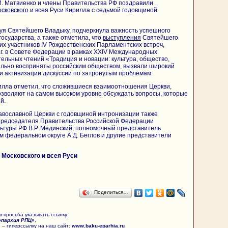
И. Матвиенко и члены Правительства РФ поздравили
сковского
и всея Руси Кирилла с седьмой годовщиной
вуя Святейшего Владыку, подчеркнула важность успешного
государства, а также отметила, что
выступления
Святейшего
их участников IV Рождественских Парламентских встреч,
.г. в Совете Федерации в рамках ХХIV Международных
ельных чтений «Традиция и новации: культура, общество,
ельно восприняты российским обществом, вызвали широкий
и активизации дискуссии по затронутым проблемам.
лла отметил, что сложившиеся взаимоотношения Церкви,
озволяют на самом высоком уровне обсуждать вопросы, которые
й.
авославной Церкви с годовщиной интронизации также
председателя Правительства Российской Федерации
льтуры РФ В.Р. Мединский, полномочный представитель
 федеральном округе А.Д. Беглов и другие представители
Московского и всея Руси
Поделиться…
 просьба указывать ссылку:
епархия РПЦ»
,
 – гиперссылку на наш сайт:
www.baku-eparhia.ru