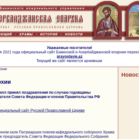
Уважаемые посетители!
я 2021 года официальный сайт Бакинской и Азербайджанской епархии перее
pravoslavie.az
Текущий же сайт является архивным.
рхии
Новос
рхии
илл принял поздравления по случаю годовщины
дателя Совета Федерации и членов Правительства РФ
ициальный сайт Русской Православной Церкви
онном зале Патриарших покоев кафедрального соборного Храма
ве председатель Совета Федерации Федерального Собрания