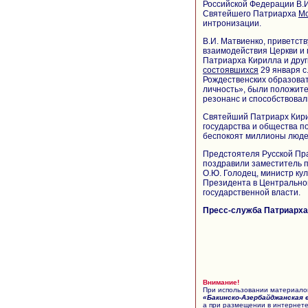
Российской Федерации В.
Святейшего Патриарха
Мо
интронизации.
В.И. Матвиенко, приветст
взаимодействия Церкви и 
Патриарха Кирилла и друг
состоявшихся
29 января с
Рождественских образоват
личность», были положит
резонанс и способствовал
Святейший Патриарх Кири
государства и общества п
беспокоят миллионы люде
Предстоятеля Русской Пр
поздравили заместитель 
О.Ю. Голодец, министр ку
Президента в Центральном
государственной власти.
Пресс-служба Патриарха 
Внимание!
При использовании материалов
«Бакинско-Азербайджанская 
а при размещении в интернете