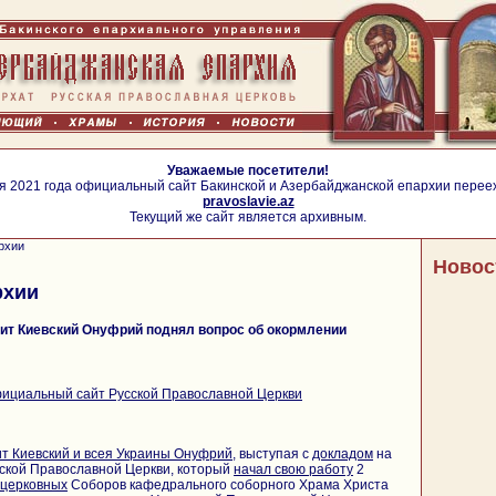
Уважаемые посетители!
я 2021 года официальный сайт Бакинской и Азербайджанской епархии перее
pravoslavie.az
Текущий же сайт является архивным.
рхии
Новос
рхии
т Киевский Онуфрий поднял вопрос об окормлении
ициальный сайт Русской Православной Церкви
 Киевский и всея Украины Онуфрий
, выступая с
докладом
на
ской Православной Церкви, который
начал свою работу
2
церковных
Соборов кафедрального соборного Храма Христа