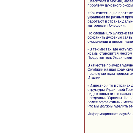
Спасителя в Москве, наз
проблему духовного окорм
«Как известно, на протяж
украинцев по разным прич
работают в странах дальн
митрополит Онуфрий.
По словам Его Блаженства
сохранить духовную связь
окормлении и просят напр
«В тех местах, где есть у
храмы становятся местом 
Предстоятель Украинской
В качестве примера удачн
Онуфрий назвал храм свя
последние годы превратил
Италии.
«Известно, что в странах
структуры Украинской Гре
видим попытки так называ
пределами Украины. Наша
более эффективный механ
что мы должны уделить э
Информационная служба 