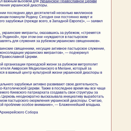
вал важным вызовом для
Украинской Православной Церкви
ления украинской диаспоры.
ении последних двух десятилетий несколько миллионов
инам покинули Родину. Сегодня они постоянно живут и
его зарубежья (прежде всего, в Западной Европе)», — заявил
, украинские мигранты, оказавшись за рубежом, «стремятся
 с Родиной», при этом они «нуждаются в пастырском
авлять для служения за рубежом украинских священников».
краинские священники, несущие активное пастырское служение,
консолидации украинских мигрантов», — подчеркнул
 Православной Церкви.
ой организации приходской жизни за рубежом митрополит
тителя Амвросия Медиоланского в Милане, который за
ся в важный центр культурной жизни украинской диаспоры в
 дальнего зарубежья активно развивают свою деятельность
ко-Католической Церкви. Также в последнее время мы все чаще
емого Киевского патриархата создавать свои структуры за
 Церковь неоднократно высказывала инициативу выработать
изм пастырского окормления украинской диаспоры. Считаю,
той проблеме особое внимание», — Блаженнейший владыка.
Архиерейского Собора