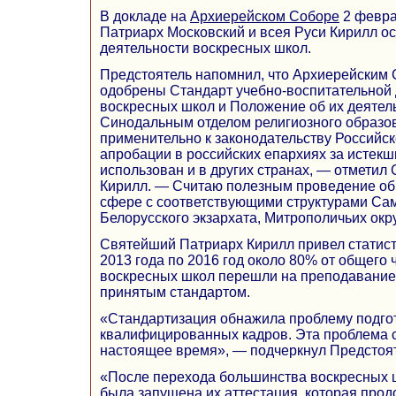
В докладе на
Архиерейском Соборе
2 февра
Патриарх Московский и всея Руси Кирилл о
деятельности воскресных школ.
Предстоятель напомнил, что Архиерейским 
одобрены Стандарт учебно-воспитательной 
воскресных школ и Положение об их деятел
Синодальным отделом религиозного образов
применительно к законодательству Российс
апробации в российских епархиях за истекш
использован и в других странах, — отмети
Кирилл. — Считаю полезным проведение об
сфере с соответствующими структурами Са
Белорусского экзархата, Митрополичьих окр
Святейший Патриарх Кирилл привел статисти
2013 года по 2016 год около 80% от общего 
воскресных школ перешли на преподавание 
принятым стандартом.
«Стандартизация обнажила проблему подго
квалифицированных кадров. Эта проблема с
настоящее время», — подчеркнул Предстоят
«После перехода большинства воскресных 
была запущена их аттестация, которая продо