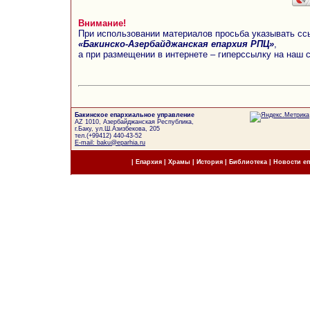
Внимание!
При использовании материалов просьба указывать сс
«Бакинско-Азербайджанская епархия РПЦ»
,
а при размещении в интернете – гиперссылку на наш 
Бакинское епархиальное управление
AZ 1010, Азербайджанская Республика,
г.Баку, ул.Ш.Азизбекова, 205
тел.(+99412) 440-43-52
E-mail: baku@eparhia.ru
|
Епархия
|
Храмы
|
История
|
Библиотека
|
Новости е