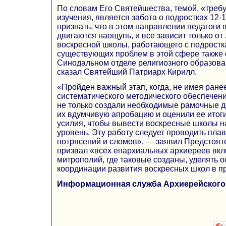
По словам Его Святейшества, темой, «треб
изучения, является забота о подростках 12-
признать, что в этом направлении педагоги
двигаются наощупь, и все зависит только от
воскресной школы, работающего с подрост
существующих проблем в этой сфере также 
Синодальном отделе религиозного образова
сказал Святейший Патриарх Кирилл.
«Пройден важный этап, когда, не имея ране
систематического методического обеспечен
не только создали необходимые рамочные д
их вдумчивую апробацию и оценили ее итоги
усилия, чтобы вывести воскресные школы н
уровень. Эту работу следует проводить плав
потрясений и сломов», — заявил Предстоят
призвал «всех епархиальных архиереев вклю
митрополий, где таковые созданы, уделять 
координации развития воскресных школ в пр
Информационная служба Архиерейского