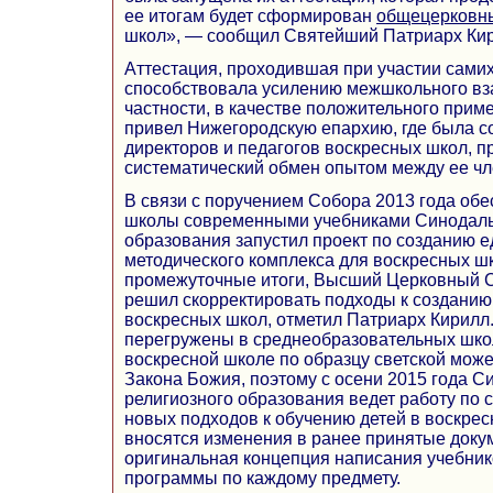
ее итогам будет сформирован
общецерковн
школ», — сообщил Святейший Патриарх Кир
Аттестация, проходившая при участии сами
способствовала усилению межшкольного вз
частности, в качестве положительного при
привел Нижегородскую епархию, где была с
директоров и педагогов воскресных школ, п
систематический обмен опытом между ее чл
В связи с поручением Собора 2013 года обе
школы современными учебниками Синодаль
образования запустил проект по созданию е
методического комплекса для воскресных ш
промежуточные итоги, Высший Церковный С
решил скорректировать подходы к созданию
воскресных школ, отметил Патриарх Кирилл. 
перегружены в среднеобразовательных шко
воскресной школе по образцу светской может
Закона Божия, поэтому с осени 2015 года С
религиозного образования ведет работу по
новых подходов к обучению детей в воскрес
вносятся изменения в ранее принятые доку
оригинальная концепция написания учебник
программы по каждому предмету.