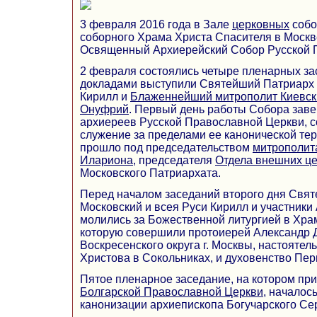
3 февраля 2016 года в Зале
церковных
собо
соборного Храма Христа Спасителя в Москв
Освященный Архиерейский Собор Русской 
2 февраля состоялись четыре пленарных зас
докладами выступили Святейший Патриарх 
Кирилл и
Блаженнейший митрополит Киевск
Онуфрий
. Первый день работы Собора за
архиереев Русской Православной Церкви, 
служение за пределами ее канонической тер
прошло под председательством
митрополит
Илариона
, председателя
Отдела внешних ц
Московского Патриархата.
Перед началом заседаний второго дня Свя
Московский и всея Руси Кирилл и участники
молились за Божественной литургией в Хра
которую совершили протоиерей Александр 
Воскресенского округа г. Москвы, настоятел
Христова в Сокольниках, и духовенство Пер
Пятое пленарное заседание, на котором при
Болгарской Православной Церкви
, началос
канонизации архиепископа Богучарского Се