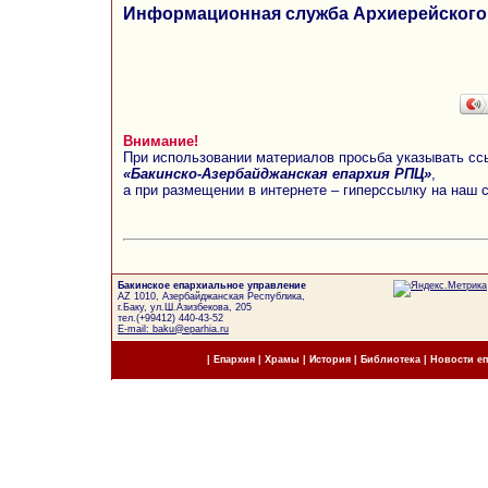
Информационная служба Архиерейского
Внимание!
При использовании материалов просьба указывать сс
«Бакинско-Азербайджанская епархия РПЦ»
,
а при размещении в интернете – гиперссылку на наш 
Бакинское епархиальное управление
AZ 1010, Азербайджанская Республика,
г.Баку, ул.Ш.Азизбекова, 205
тел.(+99412) 440-43-52
E-mail: baku@eparhia.ru
|
Епархия
|
Храмы
|
История
|
Библиотека
|
Новости е