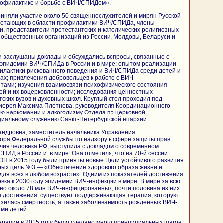
рофилактике и борьбе с ВИЧ/СПИДом».
приняли участие около 50 священнослужителей и мирян Русской
ботающих в области профилактики ВИЧ/СПИДа, члены
, представители протестантских и католических религиозных
 общественных организаций из России, Молдовы, Беларуси и
ли заслушаны доклады и обсуждались вопросы, связанные с
эпидемии ВИЧ/СПИДа в России и в мире; опытом реализации
илактики рискованного поведения и ВИЧ/СПИДа среди детей и
ах; привлечения добровольцев к работе с ВИЧ-
ами; изучения взаимосвязи психофизического состояния
ей и их воцерковленности; исследования ценностных
тских вузов и духовных школ. Круглый стол проходил под
иерея Максима Плетнева, руководителя Координационного
ю наркомании и алкоголизму Отдела по церковной
оциальному служению
Санкт-Петербургской епархии
.
андровна, заместитель начальника Управления
зора Федеральной службы по надзору в сфере защиты прав
чия человека РФ, выступила с докладом о современном
ПИД в России и в мире. Она отметила, что на 70-й сессии
Н в 2015 году были приняты новые Цели устойчивого развития
торых цель №3 — «Обеспечение здорового образа жизни и
для всех в любом возрасте». Одним из показателей достижения
овка к 2030 году эпидемии ВИЧ-инфекции в мире. В мире за всю
но около 78 млн ВИЧ-инфицированных, почти половина из них
е достижения: существует поддерживающая терапия, которую
зилась смертность, а также заболеваемость рожденных ВИЧ-
ми детей.
ерации в 2015 году было сделано много принципиальных шагов,