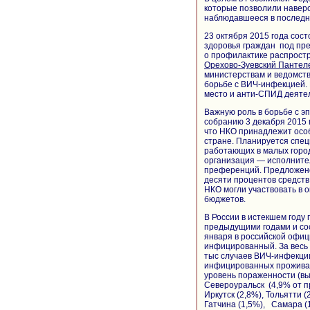
которые позволили наверс
наблюдавшееся в последни
23 октября 2015 года сос
здоровья граждан под пре
о профилактике распрост
Орехово-Зуевский Пантел
министерствам и ведомств
борьбе с ВИЧ-инфекцией. 
место и анти-СПИД деяте
Важную роль в борьбе с э
собранию 3 декабря 2015 
что НКО принадлежит осо
стране. Планируется спец
работающих в малых город
организация — исполнител
преференций. Предложено
десяти процентов средст
НКО могли участвовать в 
бюджетов.
В России в истекшем году
предыдущими годами и сос
января в российской офи
инфицированный. За весь 
тыс случаев ВИЧ-инфекции
инфицированных проживало
уровень пораженности (вы
Североуральск (4,9% от п
Иркутск (2,8%), Тольятти (
Гатчина (1,5%), Самара (1