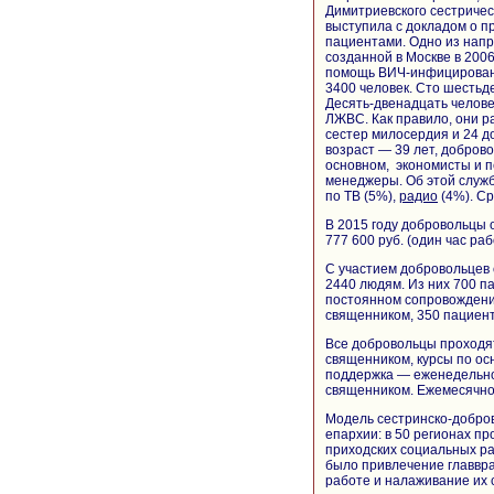
Димитриевского сестричес
выступила с докладом о 
пациентами. Одно из нап
созданной в Москве в 20
помощь ВИЧ-инфицированн
3400 человек. Сто шестьд
Десять-двенадцать челове
ЛЖВС. Как правило, они ра
сестер милосердия и 24 
возраст — 39 лет, добров
основном, экономисты и п
менеджеры. Об этой служб
по ТВ (5%),
радио
(4%). С
В 2015 году добровольцы 
777 600 руб. (один час ра
С участием добровольцев
2440 людям. Из них 700 п
постоянном сопровождении
священником, 350 пациент
Все добровольцы проходят
священником, курсы по ос
поддержка — еженедельно
священником. Ежемесячно
Модель сестринско-добров
епархии: в 50 регионах п
приходских социальных ра
было привлечение главвра
работе и налаживание их 