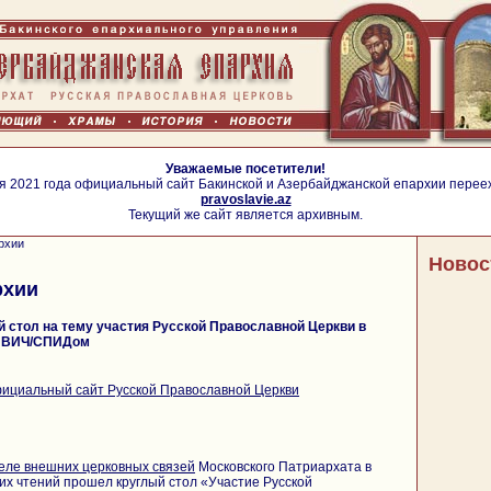
Уважаемые посетители!
я 2021 года официальный сайт Бакинской и Азербайджанской епархии перее
pravoslavie.az
Текущий же сайт является архивным.
рхии
Новос
рхии
 стол на тему участия Русской Православной Церкви в
с ВИЧ/СПИДом
ициальный сайт Русской Православной Церкви
еле внешних церковных связей
Московского Патриархата в
их чтений прошел круглый стол «Участие Русской