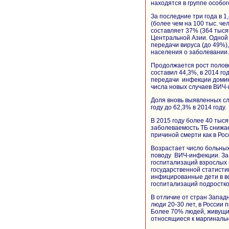
находятся в группе особо
За последние три года в 
(более чем на 100 тыс. ч
составляет 37% (364 тыся
Центральной Азии. Одной 
передачи вируса (до 49%)
населения о заболевании.
Продолжается рост полово
составил 44,3%, в 2014 го
передачи инфекции домин
числа новых случаев ВИЧ-и
Доля вновь выявленных сл
году до 62,3% в 2014 году.
В 2015 году более 40 тыс
заболеваемость ТБ снижа
причиной смерти как в Росс
Возрастает число больны
поводу ВИЧ-инфекции. За п
госпитализаций взрослых 
государственной статисти
инфицированные дети в воз
госпитализаций подростков
В отличие от стран Запад
люди 20-30 лет, в России 
Более 70% людей, живущи
относящиеся к маргиналь