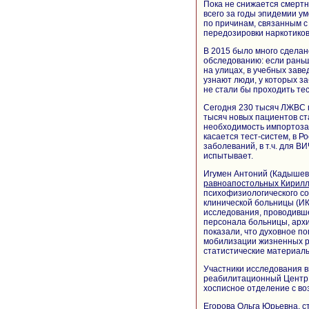
Пока не снижается смертн
всего за годы эпидемии у
по причинам, связанным с
передозировки наркотиков
В 2015 было много сдела
обследованию: если раньш
на улицах, в учебных заве
узнают люди, у которых з
не стали бы проходить те
Сегодня 230 тысяч ЛЖВС п
тысяч новых пациентов ст
необходимость импортозам
касается тест-систем, в 
заболеваний, в т.ч. для В
испытывает.
Игумен Антоний (Кадышев
равноапостольных Кирил
психофизиологического 
клинической больницы (ИК
исследования, проводивше
персонала больницы, архи
показали, что духовное по
мобилизации жизненных ре
статистические материалы
Участники исследования 
реабилитационный Центр
хосписное отделение с в
Егорова Ольга Юрьевна, 