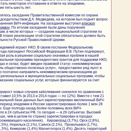
тать некоторое отставание в ответе на эпидемию,
е пять-шесть лет.
тоялось заседание Правительственной комиссии по охране
дседательством Д.А. Медведева, на котором был поднят вопрос
ранения ВИЧ-инфекции. На заседании выступил
епископ
еимон
. По итогам заседания были даны поручения
ам, в числе которых — создание национальной стратегии по
В плане реализации этой стратегии обязательно должно быть
льности Русской Православной Церкви.
пидемией играют НКО. В своем послании Федеральному
года президент Российской Федерации В.В. Путин подчеркнул,
бая роль в решении социально-значимых проблем в нашей
иальная программа президентских грантов для поддержки НКО,
ах и селах; будет введен правовой статус «некоммерческая
ь общественно-полезных услуг», предоставлен ряд льгот и
 поэтапно направлять некоммерческим организациям до
в региональных и муниципальных социальных программ, чтобы
оказании социальных услуг, которые финансируются за счет
 прирост новых случаев заболевания снизился по сравнению с
тавил 10,5% (в 2013 и 2014 годах — по 12%). Вместе с тем 21
циальной базе данных был зарегистрирован миллионный ВИЧ-
период эпидемии в России зарегистрировано более 1 млн 28
. Еще полгода назад более половины всех ВИЧ-
 в 24 субъектах РФ, то сегодня — в 26 субъектах. Высокий
ше, чем в целом по стране) зарегистрирован в городах:
роживающего населения), Кировоград (3,7%), Орск (2,8%),
2,5%), Норильск (2,1%), Саянск (2,1%), Прокопьевск (1,7%),
,5%), Кемерово (1,4%) Магнитогорск (1,4%). Десять территорий