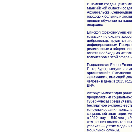
В Тюмени создан центр ме
Мансийской области созд
Архангельске, Северодви
городских больниц и хосп
прошли обучение на наших
епархиях.
Епископ Орехово-Зуевски
комиссии по охране здоро
добровольцы трудятся в 
инфицированным. Председ
религиозные и общественн
власти необходимо испол
волонтеров в этой сфере 
Рыдалевская Елена Евгень
Петербург), выступила с
организаций». Ежедневно
«Диаконии», имеющий два
человек в день; в 2015 го
ВИЧ.
Автобус милосердия работ
профилактики социально-
туберкулеза) среди уязви
бесплатное экспресс-тест
консультирования; консул
социальной адаптации. Ав
в 2012 году — 540 чел., в 
чел., из них положительн
успеха» — у этих людей и
мобильной службы.