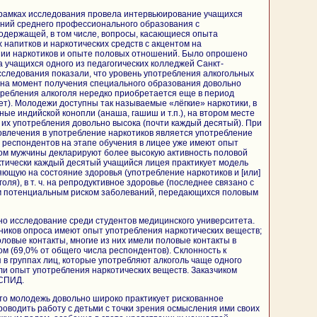
 рамках исследования провела интервьюирование учащихся
ний среднего профессионального образования с
одержащей, в том числе, вопросы, касающиеся опыта
 напитков и наркотических средств с акцентом на
ии наркотиков и опыте половых отношений. Было опрошено
а учащихся одного из педагогических колледжей Санкт-
сследования показали, что уровень употребления алкогольных
 на момент получения специального образования довольно
требления алкоголя нередко приобретается еще в период
лет). Молодежи доступны так называемые «лёгкие» наркотики, в
ые индийской конопли (анаша, гашиш и т.п.), на втором месте
их употребления довольно высока (почти каждый десятый). При
овлечения в употребление наркотиков является употребление
 респондентов на этапе обучения в лицее уже имеют опыт
том мужчины декларируют более высокую активность половой
ктически каждый десятый учащийся лицея практикует модель
яющую на состояние здоровья (употребление наркотиков и [или]
оля), в т. ч. на репродуктивное здоровье (последнее связано с
м потенциальным риском заболеваний, передающихся половым
но исследование среди студентов медицинского университета.
ников опроса имеют опыт употребления наркотических веществ;
оловые контакты, многие из них имели половые контакты в
ом (69,0% от общего числа респондентов). Склонность к
 в группах лиц, которые употребляют алкоголь чаще одного
ели опыт употребления наркотических веществ. Заказчиком
 СПИД.
то молодежь довольно широко практикует рискованное
оводить работу с детьми с точки зрения осмысления ими своих