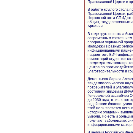
Православной Церкви в п
В работе круглого стола 
Православной Церкви, ра
Церковной анти-СПИД сети
общин, государственных и
Армении.
В ходе круглого стола бы
современным состоянием 
программ первичной проф
молодежи в разных регион
инфицированными пациент
пациентов с ВИЧ-инфекци
ориентаций студентов све
председательством прото
центра по противодействи
благотворительности и с
Дементьева Лариса Алекс
эпидемиологического над
потребителей и благополу
состоянии эпидемии ВИЧ/С
Генеральной ассамблеи ОО
до 2030 года, в числе ко
содействие благополучию 
этой цели является остан
историю эпидемии выявле
умерли. Но есть и больши
получают заболевшие; сни
инфицированными матеря
В целом в Российской Фед