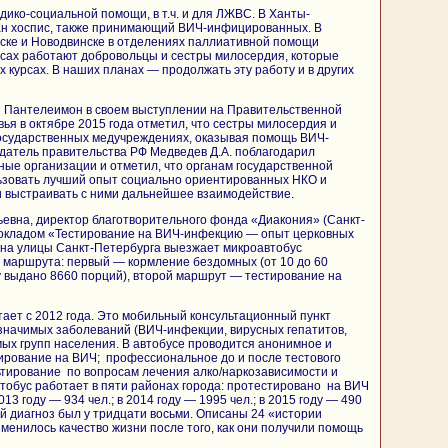
дико-социальной помощи, в т.ч. и для ЛЖВС. В Ханты-
ан хоспис, также принимающий ВИЧ-инфицированных. В
нске и Новодвинске в отделениях паллиативной помощи
исах работают добровольцы и сестры милосердия, которые
 курсах. В наших планах — продолжать эту работу и в других
й Пантелеимон в своем выступлении на Правительственной
вья в октябре 2015 года отметил, что сестры милосердия и
государственных медучреждениях, оказывая помощь ВИЧ-
атель правительства РФ Медведев Д.А. поблагодарил
ые организации и отметил, что органам государственной
ьзовать лучший опыт социально ориентированных НКО и
и выстраивать с ними дальнейшее взаимодействие.
евна, директор благотворительного фонда «Диакония» (Санкт-
 докладом «Тестирование на ВИЧ-инфекцию — опыт церковных
 на улицы Санкт-Петербурга выезжает микроавтобус
 маршрута: первый — кормление бездомных (от 10 до 60
ду выдано 8660 порций), второй маршрут — тестирование на
ает с 2012 года. Это мобильный консультационный пункт
значимых заболеваний (ВИЧ-инфекции, вирусных гепатитов,
мых групп населения. В автобусе проводится анонимное и
ирование на ВИЧ; профессиональное до и после тестового
ьтирование по вопросам лечения алко/наркозависимости и
тобус работает в пяти районах города: протестировано на ВИЧ
2013 году — 934 чел.; в 2014 году — 1995 чел.; в 2015 году — 490
ый диагноз был у тридцати восьми. Описаны 24 «истории
зменилось качество жизни после того, как они получили помощь