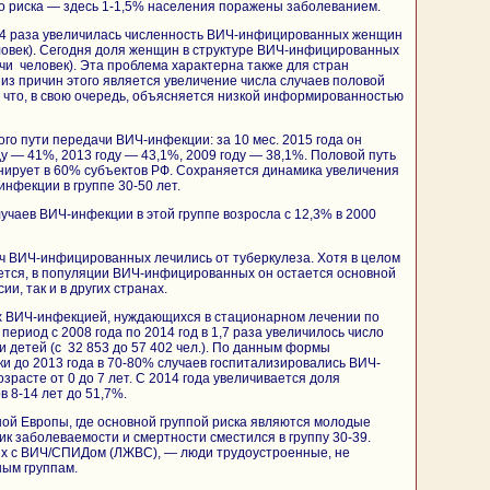
го риска — здесь 1-1,5% населения поражены заболеванием.
1,4 раза увеличилась численность ВИЧ-инфицированных женщин
еловек). Сегодня доля женщин в структуре ВИЧ-инфицированных
чи человек). Эта проблема характерна также для стран
из причин этого является увеличение числа случаев половой
, что, в свою очередь, объясняется низкой информированностью
го пути передачи ВИЧ-инфекции: за 10 мес. 2015 года он
ду — 41%, 2013 году — 43,1%, 2009 году — 38,1%. Половой путь
ирует в 60% субъектов РФ. Сохраняется динамика увеличения
нфекции в группе 30-50 лет.
учаев ВИЧ-инфекции в этой группе возросла с 12,3% в 2000
яч ВИЧ-инфицированных лечились от туберкулеза. Хотя в целом
ется, в популяции ВИЧ-инфицированных он остается основной
ии, так и в других странах.
х ВИЧ-инфекцией, нуждающихся в стационарном лечении по
ериод с 2008 года по 2014 год в 1,7 раза увеличилось число
и детей (с 32 853 до 57 402 чел.). По данным формы
ки до 2013 года в 70-80% случаев госпитализировались ВИЧ-
расте от 0 до 7 лет. С 2014 года увеличивается доля
 8-14 лет до 51,7%.
ной Европы, где основной группой риска являются молодые
пик заболеваемости и смертности сместился в группу 30-39.
х с ВИЧ/СПИДом (ЛЖВС), — люди трудоустроенные, не
ным группам.