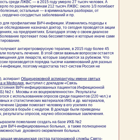
ость среди ЛЖВС — в 2015 году умерло 27 тысяч человек. А
мерло по разным причинам 212 тысяч ЛЖВС: около 1/3 погибают
 болезнью; остальные — в криминальных разборках, от
, сердечно-сосудистых заболеваний и пр.
но для профилактики ВИЧ-инфекции. Изменились подходы к
е обследование назначал доктор, то сегодня проводятся акции
дениях, на предприятиях. Благодаря этому о своем диагнозе
аболевание протекает пока бессимптомно и которые иначе сами
стирование.
олучают антиретровирусную терапию, в 2015 году более 45
али получать лечение. В этой связи важным вопросом остается
ещения для лекарств, которые закупаются за рубежом. Что
России производится порядка тысячи наименований для разных
ИЧ-инфекции, поэтому недостатка тест-систем Россия не
), аспирант
Общецерковной аспирантуры имени святых
ла и Мефодия
, выступил с докладом «Связь
состояния ВИЧ-инфицированных пациентов Инфекционной
Б) №2 г. Москвы и их воцерковленности». Результаты
гося с использованием опросов среди пациентов (220 чел.) и
вных и статистических материалов ИКБ и др. материалов,
печение Церкви помогает человеку в его усилиях по
сурсов в борьбе с недугом. В докладе были приведены
, результаты опросов, научно обоснованные заключения.
выразили пожелание создать на базе ИКБ №2
 для ВИЧ-инфицированных больных, а также полноценное
озможностью духовного окормления больных.
старшая медицинская сестра патронажной службы Свято-