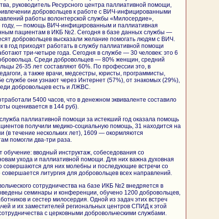
тва, руководитель Ресурсного центра паллиативной помощи,
привлечении добровольцев к работе с ВИЧ-инфицированными
равлений работы волонтерской службы «Милосердие»,
06 году, — помощь ВИЧ-инфицированным и паллиативная
ым пациентам в ИКБ №2. Сегодня в базе данных службы —
есят добровольцев высказали желание помогать людям с ВИЧ.
к в год приходят работать в службу паллиативной помощи
ботают три-четыре года. Сегодня в службе — 30 человек: это 6
добровольца. Среди добровольцев — 80% женщин, средний
ольцы 26-35 лет составляют 60%. По профессии это, в
едагоги, а также врачи, медсестры, юристы, программисты,
е службе они узнают через Интернет (57%), от знакомых (29%),
реди добровольцев есть и ЛЖВС.
отработали 5400 часов, что в денежном эквиваленте составило
боты оценивается в 144 руб).
 служба паллиативной помощи за истекший год оказала помощь
ациентов получили медико-социальную помощь, 31 находится на
 (в течение нескольких лет), 1609 — окормляются
ам помогли два-три раза.
 обучение: вводный инструктаж, собеседования со
новам ухода и паллиативной помощи. Для них важна духовная
 совершаются для них молебны и последующие встречи со
 совершается литургия для добровольцев всех направлений.
ольческого сотрудничества на базе ИКБ №2 внедряется в
роведены семинары и конференции, обучено 1200 добровольцев,
ботников и сестер милосердия. Одной из задач этих встреч
чей и их заместителей региональных центров СПИД к этой
сотрудничества с церковными добровольческими службами.