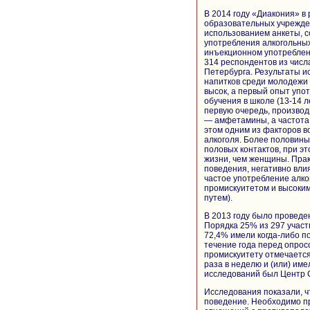
В 2014 году «Диакония» в
образовательных учрежде
использованием анкеты, с
употребления алкогольных
инъекционном употреблен
314 респондентов из числ
Петербурга. Результаты и
напитков среди молодежи
высок, а первый опыт упо
обучения в школе (13-14 
первую очередь, производн
— амфетамины, а частота 
этом одним из факторов в
алкоголя. Более половины
половых контактов, при э
жизни, чем женщины. Пра
поведения, негативно вли
частое употребление алког
промискуитетом и высоки
путем).
В 2013 году было проведе
Порядка 25% из 297 участ
72,4% имели когда-либо п
течение года перед опрос
промискуитету отмечается
раза в неделю и (или) им
исследований был Центр
Исследования показали, ч
поведение. Необходимо пр