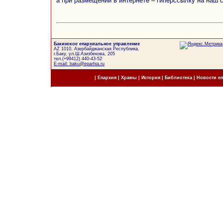
а при размещении в интернете – гиперссылку на наш 
Бакинское епархиальное управление
AZ 1010, Азербайджанская Республика,
г.Баку, ул.Ш.Азизбекова, 205
тел.(+99412) 440-43-52
E-mail: baku@eparhia.ru
|
Епархия
|
Храмы
|
История
|
Библиотека
|
Новости е