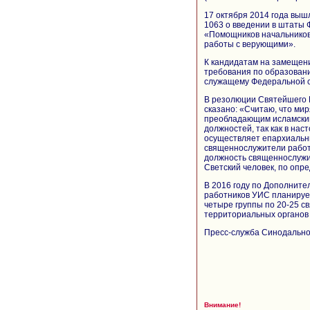
17 октября 2014 года вы
1063 о введении в штаты
«Помощников начальников
работы с верующими».
К кандидатам на замещен
требования по образованию
служащему Федеральной с
В резолюции Святейшего 
сказано: «Считаю, что мир
преобладающим исламским
должностей, так как в на
осуществляет епархиальны
священнослужители работ
должность священнослужи
Светский человек, по опр
В 2016 году по Дополнит
работников УИС планирует
четыре группы по 20-25 
территориальных органов
Пресс-служба Синодально
Внимание!