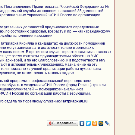
шло Постановление Правительства Российской Федерации за №
 Федеральной службы исполнения наказаний 85 должностей
 региональных Управлений ФСИН России по организации
ие указанных должностей предъявляются определенные
, по состоянию здоровья, возрасту и пр. — как к гражданскому
лужбы исполнения наказаний.
Патриарха Кирилла о кандидатах на должности помощников
яне могут занимать эти должности только в регионах с
 населением. В противном случае теряется сам смысл таковых
стоящее время контакты с руководителями областных УИС
й архиерей, и по его благословению, и в подотчетности ему
ают в исправительных учреждениях. Назначение на эту
теля призвано к лучшей организации работы духовенства.
еделению, не может решать таковых задач».
ельной программе профессиональной переподготовки
ся обучить в Академии ФСИН России (город Рязань) три или
священнослужителей — помощников начальников
 ФСИН России по организации работы с верующими.
го отдела по тюремному служению/
Патриархия.ru
Поделиться…