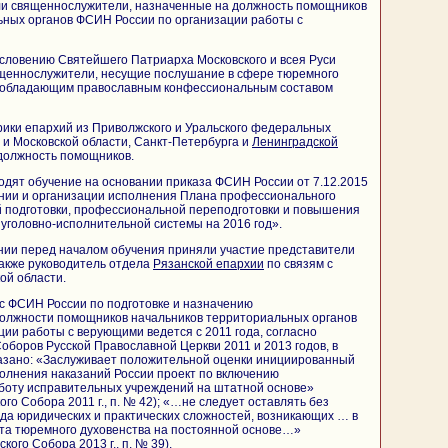
ли священнослужители, назначенные на должность помощников
ьных органов ФСИН России по организации работы с
ословению Святейшего Патриарха Московского и всея Руси
щеннослужители, несущие послушание в сфере тюремного
реобладающим православным конфессиональным составом
ики епархий из Приволжского и Уральского федеральных
ы и Московской области, Санкт-Петербурга и
Ленинградской
 должность помощников.
дят обучение на основании приказа ФСИН России от 7.12.2015
ении и организации исполнения Плана профессионального
й подготовки, профессиональной переподготовки и повышения
уголовно-исполнительной системы на 2016 год».
нии перед началом обучения приняли участие представители
также руководитель отдела
Рязанской епархии
по связям с
ой области.
с ФСИН России по подготовке и назначению
олжности помощников начальников территориальных органов
ии работы с верующими ведется с 2011 года, согласно
боров Русской Православной Церкви 2011 и 2013 годов, в
азано: «Заслуживает положительной оценки инициированный
олнения наказаний России проект по включению
боту исправительных учреждений на штатной основе»
о Собора 2011 г., п. № 42); «…не следует оставлять без
да юридических и практических сложностей, возникающих … в
ута тюремного духовенства на постоянной основе…»
ого Собора 2013 г., п. № 39).