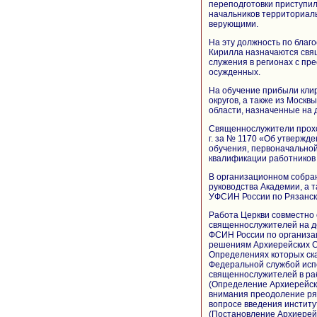
переподготовки приступи
начальников территориал
верующими.
На эту должность по благ
Кирилла назначаются свя
служения в регионах с п
осужденных.
На обучение прибыли клир
округов, а также из Москв
области, назначенные на
Священнослужители прохо
г. за № 1170 «Об утвержд
обучения, первоначально
квалификации работников 
В организационном собра
руководства Академии, а 
УФСИН России по Рязанск
Работа Церкви совместно 
священнослужителей на д
ФСИН России по организац
решениям Архиерейских Со
Определениях которых ск
Федеральной службой исп
священнослужителей в ра
(Определение Архиерейског
внимания преодоление ря
вопросе введения инстит
(Постановление Архиерейск