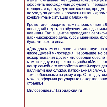
мамы» оказывают женщинам комплексную п
оформить необходимые документы, перед
женщинам одежду, детские коляски, предме
по уходу за детьми и продукты питания; по
конфликтные ситуации с близкими.
Кроме того, приоритетным направлением «
последний год стало обучение молодых ма
навыкам. Так, в Центре проводятся сертиф
парикмахерского дела, курсы маникюра, фло
бухгалтерского дела.
«Дом для мамы» полностью существует на п
числе
Друзей милосердия
. Небольшие, но р
пожертвования Друзей милосердия обеспеч
мамы» и других проектов службы «Милосерд
центр семейного устройства детей-сирот, де
паллиативная служба, патронажная служба 
тяжелобольными на дому и др. Стать друго
можно, оформив регулярные пожертвовани
странице
.
Милосердие.ru
/
Патриархия.ru