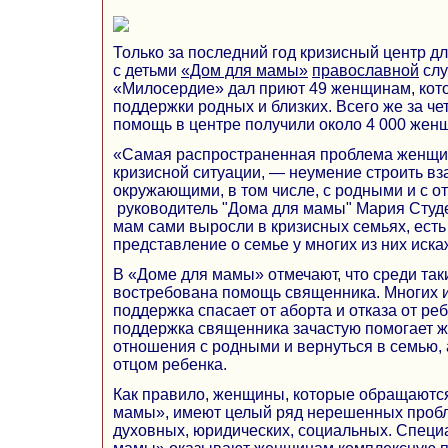
Только за последний год кризисный центр 
с детьми
«Дом для мамы»
православной
слу
«Милосердие» дал приют 49 женщинам, кото
поддержки родных и близких. Всего же за ч
помощь в центре получили около 4 000 жен
«Самая распространенная проблема женщин
кризисной ситуации, — неумение строить в
окружающими, в том числе, с родными и с о
руководитель "Дома для мамы" Мария Студ
мам сами выросли в кризисных семьях, есть 
представление о семье у многих из них иска
В «Доме для мамы» отмечают, что среди та
востребована помощь священника. Многих и
поддержка спасает от аборта и отказа от реб
поддержка священника зачастую помогает 
отношения с родными и вернуться в семью, 
отцом ребенка.
Как правило, женщины, которые обращаютс
мамы», имеют целый ряд нерешенных пробл
духовных, юридических, социальных. Специ