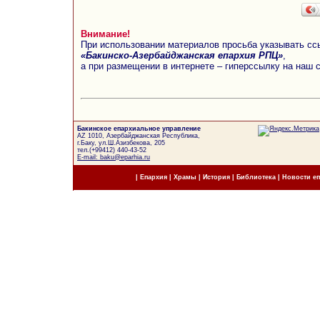
Внимание!
При использовании материалов просьба указывать сс
«Бакинско-Азербайджанская епархия РПЦ»
,
а при размещении в интернете – гиперссылку на наш 
Бакинское епархиальное управление
AZ 1010, Азербайджанская Республика,
г.Баку, ул.Ш.Азизбекова, 205
тел.(+99412) 440-43-52
E-mail: baku@eparhia.ru
|
Епархия
|
Храмы
|
История
|
Библиотека
|
Новости е